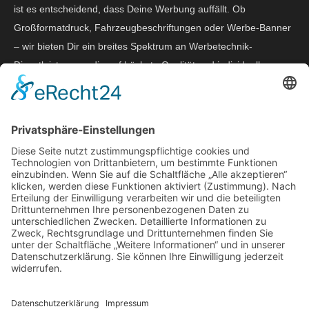
ist es entscheidend, dass Deine Werbung auffällt. Ob
Großformatdruck, Fahrzeugbeschriftungen oder Werbe-Banner
– wir bieten Dir ein breites Spektrum an Werbetechnik-
Dienstleistungen, die auf höchste Qualität und individuelle
Anforderungen ausgelegt sind. Mit uns sicherst Du Dir einen
professionellen Partner, der Deine Ideen in die Realität umsetzt.
Unsere Leistungen im Bereich
Werbetechnik in Frankfurt
Unser Angebot umfasst eine Vielzahl von Leistungen, die Dich
dabei unterstützen, Deine Werbung effektiv zu gestalten. Hier
ein Überblick über unsere wichtigsten Dienstleistungen:
1. Großformatdruck – Perfekte
Werbeflächen für maximale
Aufmerksamkeit