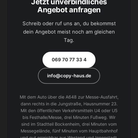
Jetzt unverbindliches
Angebot anfragen
Schreib oder ruf uns an, du bekommst
dein Angebot meist noch am gleichen
Tag.
069 70 77 33 4
info@copy-haus.de
Mit dem Auto über die A648 zur Messe-Ausfahrt,
dann rechts in die Jungstraße, Hausnummer 23.
Mit den öffentlichen Verkehrsmitteln U4 oder U5
bis Festhalle/Messe, drei Minuten Fußweg. Wir
sind im Stadtteil Bockenheim, drei Minuten vom
Messegelände, fünf Minuten vom Hauptbahnhof
und gut erreichbar aus Westend und Innenstadt.